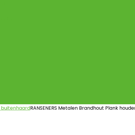
hap
orging
 buitenhaard
RANSENERS Metalen Brandhout Plank houder,