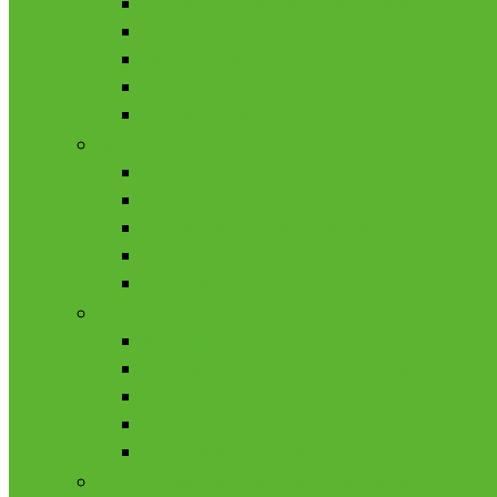
Automatische irrigatiesystemen
Bewateringscomputers
Bewateringssets
Gieters
Sproeikoppen
Barbecue en buiten eten
Barbecue en smokeraccessoires
Barbecuegerei
Barbecuekookbenodigdheden
Barbecues en smokerbarbecues
Buitenkeukens
Terrasverwarming en verkoeling
Accessoires buitenhaard
Sproeionderdelen en accessoires
Sproeisystemen
Sproeiventilatoren
Vuurkorven en buitenhaarden
Grasmaaiers en elektrisch gereedschap