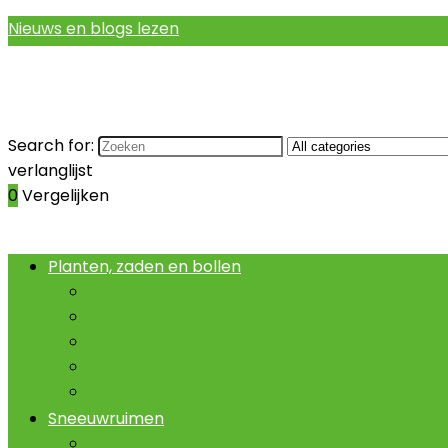
Nieuws en blogs lezen
Search for:
verlanglijst
0
Vergelijken
Planten, zaden en bollen
Bloemen
Bomen
Fruit
Gras
Wijnstokken
Sneeuwruimen
Ontdooikabels