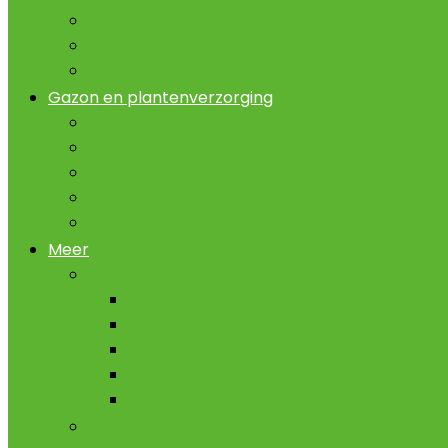
Ontdooimatten
Sneeuwfrezen
Sneeuwschuivers
Gazon en plantenverzorging
Aarde, mulch en groeimedia
Bemesting en plantenvoeding
Monitoring van planten en bodem
Onkruidbestrijding
Plantenbescherming en ongediertebestrijdin
Meer
Tuindecoratie
Buitengordijnen
Buitenklokken
Fonteinaccessoires
Fonteinen
Tuinmeubelen en accessoires
Tuingereedschap en bewatering