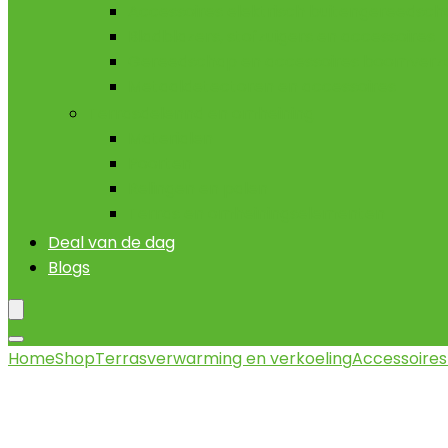
Accessoires elektrisch buitengereedsc
Bladblazers, stofzuigers en accessoires
Gereedschap en accessoires boomverz
Metaaldetectoren en accessoires
Terrasdelennd en omheining
Materialen
Poorten
Relingen en palen
Terras en omheiningselementen
Deal van de dag
Blogs
Home
Shop
Terrasverwarming en verkoeling
Accessoires