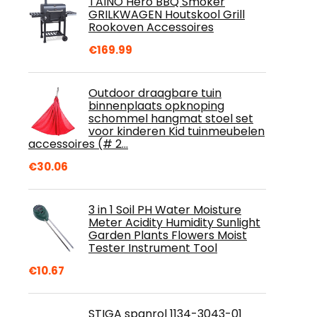
TAINO Hero BBQ Smoker
GRILKWAGEN Houtskool Grill
Rookoven Accessoires
€
169.99
Outdoor draagbare tuin
binnenplaats opknoping
schommel hangmat stoel set
voor kinderen Kid tuinmeubelen
accessoires (# 2…
€
30.06
3 in 1 Soil PH Water Moisture
Meter Acidity Humidity Sunlight
Garden Plants Flowers Moist
Tester Instrument Tool
€
10.67
STIGA spanrol 1134-3043-01