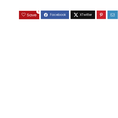
0
Save