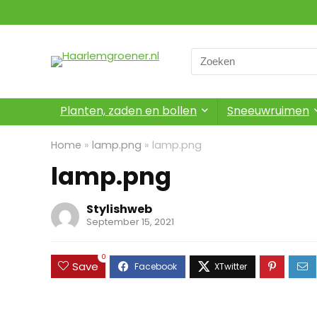
Search
for:
Planten, zaden en bollen
Sneeuwruimen
Home
»
lamp.png
»
lamp.png
lamp.png
Stylishweb
September 15, 2021
0
Save