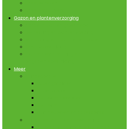
Sneeuwfrezen
Sneeuwschuivers
Gazon en plantenverzorging
Aarde, mulch en groeimedia
Bemesting en plantenvoeding
Monitoring van planten en bodem
Onkruidbestrijding
Plantenbescherming en
ongediertebestrijding
Meer
Tuindecoratie
Buitengordijnen
Buitenklokken
Fonteinaccessoires
Fonteinen
Tuinmeubelen en accessoires
Tuingereedschap en bewatering
Automatische irrigatiesystemen