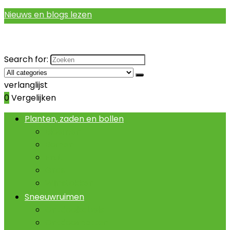
Nieuws en blogs lezen
Search for:
verlanglijst
0
Vergelijken
Planten, zaden en bollen
Bloemen
Bomen
Fruit
Gras
Wijnstokken
Sneeuwruimen
Ontdooikabels
Ontdooimatten