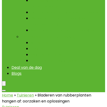
Accessoires elektrisch
buitengereedschap
Bladblazers, stofzuigers en accessoires
Gereedschap en accessoires
boomverzorging
Metaaldetectoren en accessoires
Terrasdelennd en omheining
Materialen
Poorten
Relingen en palen
Terras en omheiningselementen
Deal van de dag
Blogs
Home
»
Tuinieren
»
Bladeren van rubberplanten
hangen af: oorzaken en oplossingen